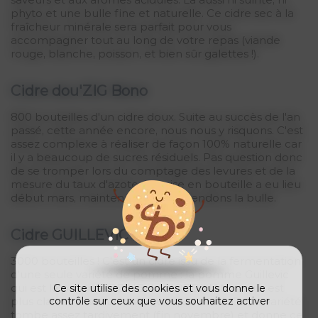
phyto et une bulle fine et naturelle. Ce cidre sec à la
fraîcheur minérale sera parfait pour vous
accompagner tout au long de votre repas (viande
rouge, blanche, poisson, et bien sûr galettes !).
Cidre dou'ZIG Bono
800 bouteilles d'un cidre doux. Suite au succès de l'an
passé, cette année encore, nous nous y risquons. C'est
assez complexe à réaliser de façon 100% naturelle car
il y a beaucoup de sucres résiduels. Pas question donc
de se tromper lors du comptage des levures et de la
mesure du taux d'azote. La mise en bouteille a eu lieu
début mars, maintenant, nous attendons la bulle.
Cidre GUILLEVIC Bono
3000 bouteilles ! C'est un cidre issu de la fermentation
d'une seule variété de pomme : la pomme Guillevic
qui est la pomme REINE du MORBIHAN. Le jus est
Ce site utilise des cookies et vous donne le
plus clair et assez acidulé quoique sucré. Cette variété
contrôle sur ceux que vous souhaitez activer
tombe assez tardivement (fin novembre) et donne ce