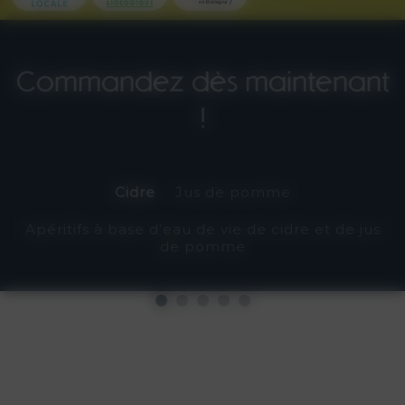
Commandez dès maintenant
!
Cidre
Jus de pomme
Apéritifs à base d’eau de vie de cidre et de jus
de pomme