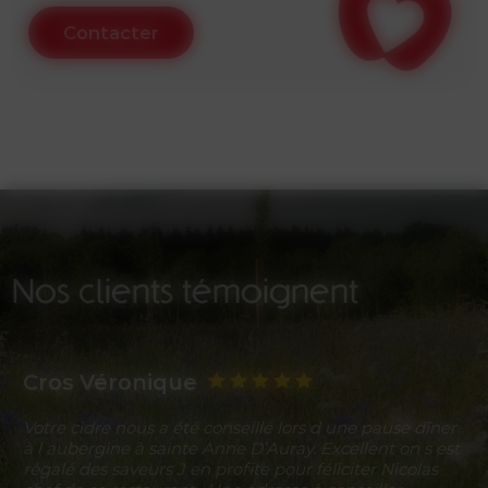
Contacter
Nos clients témoignent
Cros Véronique
Votre cidre nous a été conseillé lors d une pause dîner
à l aubergine à sainte Anne D’Auray. Excellent on s est
régalé des saveurs J en profite pour féliciter Nicolas