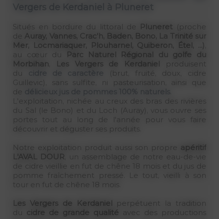
Vergers de Kerdaniel à Pluneret
Situés en bordure du littoral de
Pluneret
(proche
de
Auray, Vannes, Crac'h, Baden, Bono, La Trinité sur
Mer, Locmariaquer, Plouharnel, Quiberon, Étel, ...)
,
au cœur du
Parc Naturel Régional du golfe du
Morbihan
,
Les Vergers de Kerdaniel
produisent
du
cidre de caractère
(brut, fruité, doux, cidre
Guillevic), sans sulfite, ni pasteurisation, ainsi que
de
délicieux jus de pommes 100% naturels
.
L'exploitation, nichée au creux des bras des rivières
du Sal (le Bono) et du Loch (Auray), vous ouvre ses
portes tout au long de l'année pour vous faire
découvrir et déguster ses produits.
Notre exploitation produit aussi son propre
apéritif
L'AVAL DOUR
, un assemblage de notre eau-de-vie
de cidre vieillie en fut de chêne 18 mois et du jus de
pomme fraîchement pressé. Le tout, vieilli à son
tour en fut de chêne 18 mois.
Les Vergers de Kerdaniel
perpétuent la tradition
du
cidre de grande qualité
avec des productions