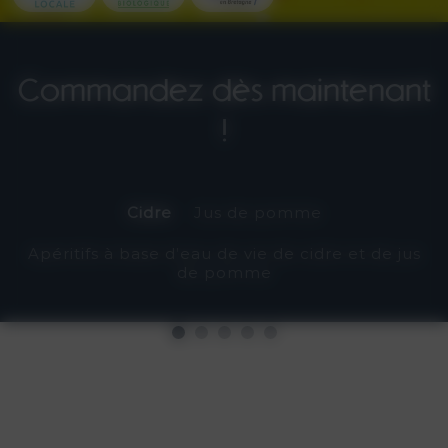
Commandez dès maintenant
!
Cidre
Jus de pomme
Apéritifs à base d’eau de vie de cidre et de jus
de pomme