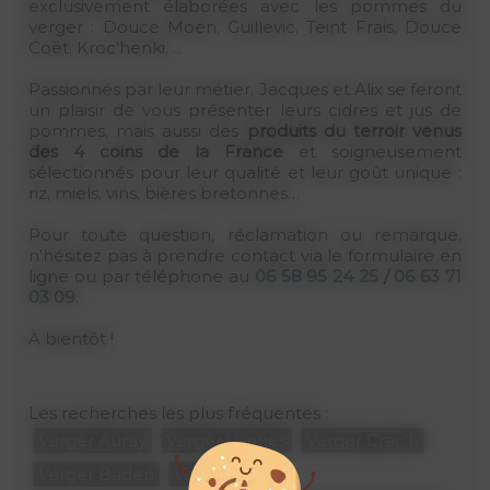
exclusivement élaborées avec les pommes du
verger : Douce Moën, Guillevic, Teint Frais, Douce
Coët, Kroc'henki, ...
Passionnés par leur métier, Jacques et Alix se feront
un plaisir de vous présenter leurs cidres et jus de
pommes, mais aussi des
produits du terroir venus
des 4 coins de la France
et soigneusement
sélectionnés pour leur qualité et leur goût unique :
riz, miels, vins, bières bretonnes…
Pour toute question, réclamation ou remarque,
n'hésitez pas à prendre contact via le formulaire en
ligne ou par téléphone au
06 58 95 24 25
/
06 63 71
03 09
.
À bientôt !
Les recherches les plus fréquentes :
Verger Auray
Verger Vannes
Verger Crac'h
Verger Baden
Verger Bono