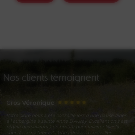
Nos clients témoignent
Cros Véronique
Votre cidre nous a été conseillé lors d une pause dîner
à l aubergine à sainte Anne D’Auray. Excellent on s est
régalé des saveurs J en profite pour féliciter Nicolas
chef de ce restaurant . Une adresse à conseiller