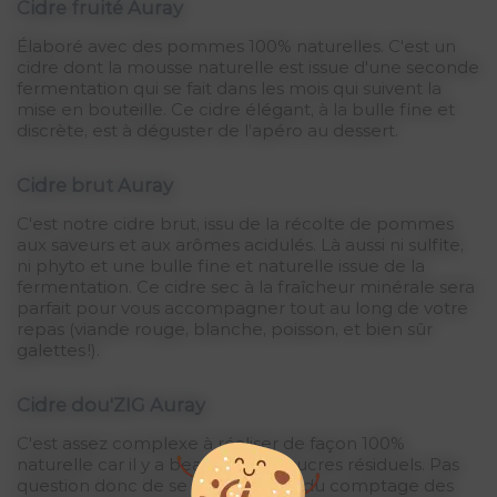
Cidre fruité Auray
Élaboré avec des pommes 100% naturelles. C'est un
cidre dont la mousse naturelle est issue d'une seconde
fermentation qui se fait dans les mois qui suivent la
mise en bouteille. Ce cidre élégant, à la bulle fine et
discrète, est à déguster de l’apéro au dessert.
Cidre brut Auray
C'est notre cidre brut, issu de la récolte de pommes
aux saveurs et aux arômes acidulés. Là aussi ni sulfite,
ni phyto et une bulle fine et naturelle issue de la
fermentation. Ce cidre sec à la fraîcheur minérale sera
parfait pour vous accompagner tout au long de votre
repas (viande rouge, blanche, poisson, et bien sûr
galettes !).
Cidre dou'ZIG Auray
C'est assez complexe à réaliser de façon 100%
naturelle car il y a beaucoup de sucres résiduels. Pas
question donc de se tromper lors du comptage des