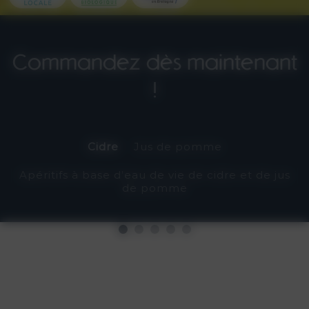
Commandez dès maintenant
!
Cidre
Jus de pomme
Apéritifs à base d’eau de vie de cidre et de jus
de pomme